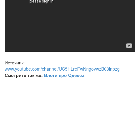
Источник:
www.youtube.com/channel/UC5HLreFwNngovwzB63lnpzg
Смотрите так же:
Влоги про Одесса
Поделиться ссылкой:
Одесса - все веб камеры:
Оперный театр
10-я станция Фонтана
5-я станция Большого Фонтана
Odessa Live Camera
Аллея Звезд
Аллея Славы