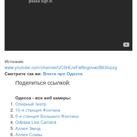
Источник:
www.youtube.com/channel/UC5HLreFwNngovwzB63lnpzg
Смотрите так же:
Влоги про Одесса
Поделиться ссылкой:
Одесса - все веб камеры:
Оперный театр
10-я станция Фонтана
5-я станция Большого Фонтана
Odessa Live Camera
Аллея Звезд
Аллея Славы