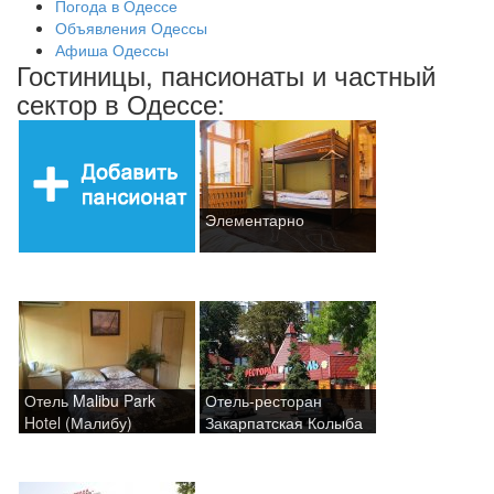
Погода в Одессе
Объявления Одессы
Афиша Одессы
Гостиницы, пансионаты и частный
сектор в Одессе:
Элементарно
Отель Malibu Park
Отель-ресторан
Hotel (Малибу)
Закарпатская Колыба