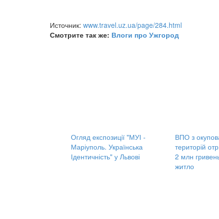
Источник:
www.travel.uz.ua/page/284.html
Смотрите так же:
Влоги про Ужгород
Огляд експозиції "МУІ -
ВПО з окупов
Маріуполь. Українська
територій от
Ідентичність" у Львові
2 млн гривен
житло