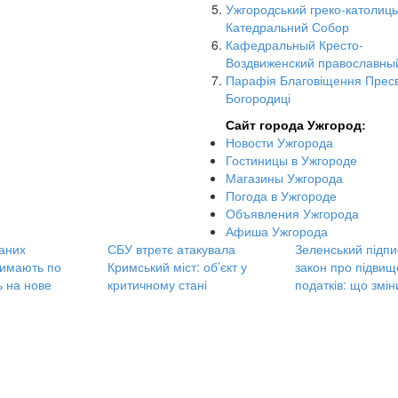
Ужгородський греко-католиц
Катедральний Собор
Кафедральный Кресто-
Воздвиженский православны
Парафія Благовіщення Пресв
Богородиці
Сайт города Ужгород
:
Новости Ужгорода
Гостиницы в Ужгороде
Магазины Ужгорода
Погода в Ужгороде
Объявления Ужгорода
Афиша Ужгорода
аних
СБУ втретє атакувала
Зеленський підпи
римають по
Кримський міст: об’єкт у
закон про підви
ь на нове
критичному стані
податків: що змі