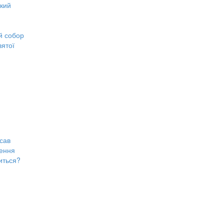
ький
й собор
ятої
сав
щення
ниться?