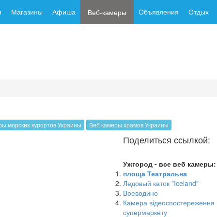
я
Магазины
Афиша
Объявления
Отдых
Веб-камеры
ры морских курортов Украины
Веб камеры храмов Украины
Поделиться ссылкой:
Ужгород - все веб камеры:
площа Театральна
Ледовый каток "Iceland"
Воеводино
Камера відеоспостереження
супермаркету