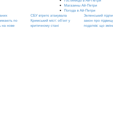
Гостиницы в Ай-Петри
Магазины Ай-Петри
Погода в Ай-Петри
аних
СБУ втретє атакувала
Зеленський підпи
римають по
Кримський міст: об’єкт у
закон про підви
ь на нове
критичному стані
податків: що змі