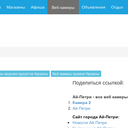
я
Магазины
Афиша
Объявления
Отдых
Веб-камеры
ры морских курортов Украины
Веб камеры храмов Украины
Поделиться ссылкой:
Ай-Петри - все веб камеры
Камера 2
Ай-Петри
Сайт города Ай-Петри
:
Новости Ай-Петри