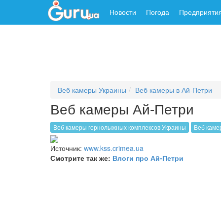
Новости
Погода
Предприяти
Веб камеры Украины
Веб камеры в Ай-Петри
Веб камеры Ай-Петри
Веб камеры горнолыжных комплексов Украины
Веб каме
Источник:
www.kss.crimea.ua
Смотрите так же:
Влоги про Ай-Петри