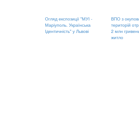
Огляд експозиції "МУІ -
ВПО з окупов
Маріуполь. Українська
територій от
Ідентичність" у Львові
2 млн гривен
житло