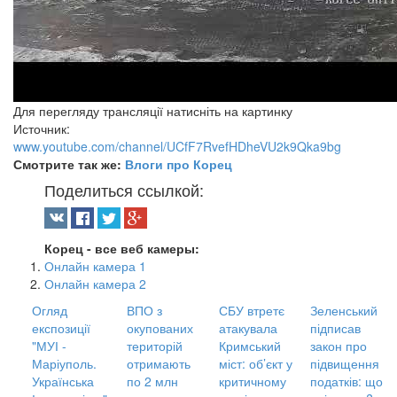
Для перегляду трансляції натисніть на картинку
Источник:
www.youtube.com/channel/UCfF7RvefHDheVU2k9Qka9bg
Смотрите так же:
Влоги про Корец
Поделиться ссылкой:
Корец - все веб камеры:
Онлайн камера 1
Онлайн камера 2
Огляд
ВПО з
СБУ втретє
Зеленський
експозиції
окупованих
атакувала
підписав
"МУІ -
територій
Кримський
закон про
Маріуполь.
отримають
міст: об’єкт у
підвищення
Українська
по 2 млн
критичному
податків: що