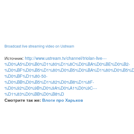
Broadcast live streaming video on Ustream
Источник:
http://www.ustream.tv/channel/triolan-live---
%D0%A5%D0%B0%D1%80%D1%8C%D0%BA%D0%BE%D0%B2-
%D0%BF%D0%B5%D1%80%D0%B5%D0%BA%D1%80%D0%B5%D
%D0%BF%D1%80-50-
%D0%BB%D0%B5%D1%82%D0%B8%D1%8F-
%D0%92%D0%9B%D0%9A%D0%A1%D0%9C---
%D1%83%D0%BB%D0%B8%D
Смотрите так же:
Влоги про Харьков