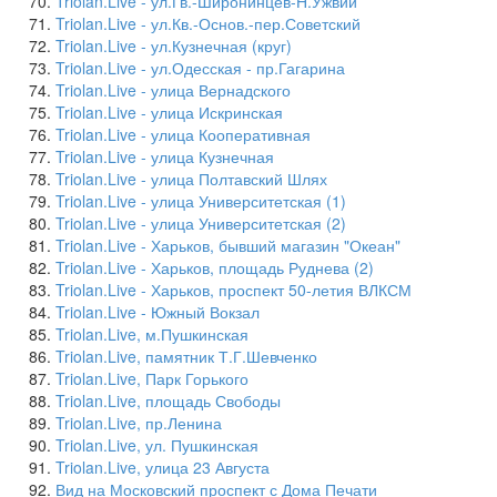
Triolan.Live - ул.Гв.-Широнинцев-Н.Ужвий
Triolan.Live - ул.Кв.-Основ.-пер.Советский
Triolan.Live - ул.Кузнечная (круг)
Triolan.Live - ул.Одесская - пр.Гагарина
Triolan.Live - улица Вернадского
Triolan.Live - улица Искринская
Triolan.Live - улица Кооперативная
Triolan.Live - улица Кузнечная
Triolan.Live - улица Полтавский Шлях
Triolan.Live - улица Университетская (1)
Triolan.Live - улица Университетская (2)
Triolan.Live - Харьков, бывший магазин "Океан"
Triolan.Live - Харьков, площадь Руднева (2)
Triolan.Live - Харьков, проспект 50-летия ВЛКСМ
Triolan.Live - Южный Вокзал
Triolan.Live, м.Пушкинская
Triolan.Live, памятник Т.Г.Шевченко
Triolan.Live, Парк Горького
Triolan.Live, площадь Свободы
Triolan.Live, пр.Ленина
Triolan.Live, ул. Пушкинская
Triolan.Live, улица 23 Августа
Вид на Московский проспект с Дома Печати