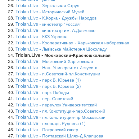
Triolan.Live - Зеркальная Струя
Triolan.Live - Исторический Музей
Triolan.Live - К.Корка - Дружбы Народов
Triolan.Live - кинотеатр "Россия"
Triolan.Live - кинотеатр им. А.Довженко
Triolan.Live - ККЗ Украина
Triolan.Live - Кооперативная - Харьковская набережная
Triolan.Live - Львівська Майстерня Шоколаду
Triolan.Live - Московский-Красношкольная
Triolan.Live - Московский-Харьковская
Triolan.Live - Нац. Университет Искусств
Triolan.Live - п.Советский-пл.Конституции
Triolan.Live - парк В. Юрьева (1)
Triolan.Live - парк В. Юрьева (2)
Triolan.Live - парк Победы
Triolan.Live - пер. Советский
Triolan.Live - переулок Университетский
Triolan.Live - пл.Конституции-пер.Советский
Triolan.Live - пл.Конституции-пр.Московский
Triolan.Live - площадь Руднева (1)
Triolan.Live - Покровский сквер
Triolan.Live - Полтавский Шлях-Д.Клапцова