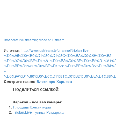
Broadcast live streaming video on Ustream
Источник:
http://www.ustream.tv/channel/triolan-live---
%D0%A5%D0%B0%D1%80%D1%8C%D0%BA%D0%BE%D0%B2-
%D0%9C%D0%BE%D1%81%D0%BA%D0%BE%D0%B2%D1%81%D
%D0%BF%D1%80%D0%BE%D1%81%D0%BF%D0%B5%D0%BA%D
--
%D0%9A%D1%80%D0%B0%D1%81%D0%BD%D0%BE%D1%88%
Смотрите так же:
Влоги про Харьков
Поделиться ссылкой:
Харьков - все веб камеры:
Площадь Конституции
Triolan.Live - улица Рымарская