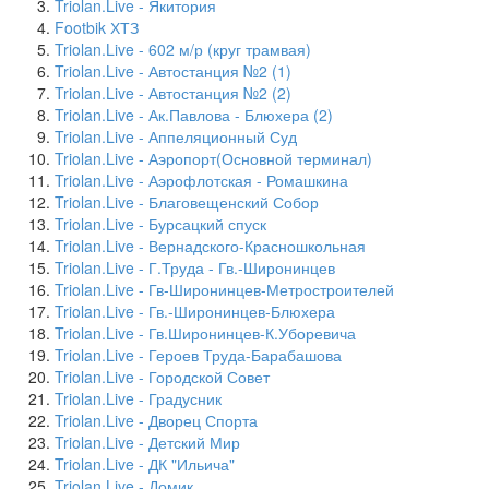
Triolan.Live - Якитория
Footbik ХТЗ
Triolan.Live - 602 м/р (круг трамвая)
Triolan.Live - Автостанция №2 (1)
Triolan.Live - Автостанция №2 (2)
Triolan.Live - Ак.Павлова - Блюхера (2)
Triolan.Live - Аппеляционный Суд
Triolan.Live - Аэропорт(Основной терминал)
Triolan.Live - Аэрофлотская - Ромашкина
Triolan.Live - Благовещенский Собор
Triolan.Live - Бурсацкий спуск
Triolan.Live - Вернадского-Красношкольная
Triolan.Live - Г.Труда - Гв.-Широнинцев
Triolan.Live - Гв-Широнинцев-Метростроителей
Triolan.Live - Гв.-Широнинцев-Блюхера
Triolan.Live - Гв.Широнинцев-К.Уборевича
Triolan.Live - Героев Труда-Барабашова
Triolan.Live - Городской Совет
Triolan.Live - Градусник
Triolan.Live - Дворец Спорта
Triolan.Live - Детский Мир
Triolan.Live - ДК "Ильича"
Triolan.Live - Домик