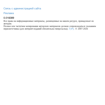
Связь с администрацией сайта
Реклама
0.016089
Все права на информационные материалы, размещенные на нашем ресурсе, принадлежат их
авторам.
Полное или частичное копирование авторских материалов должно сопровождаться указанием
первоисточника (для интернет-изданий обязательна гиперссылка).
ГуРу
. © 2007-2026