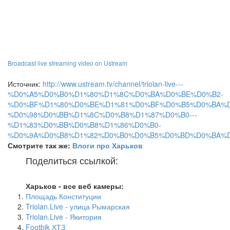
Broadcast live streaming video on Ustream
Источник:
http://www.ustream.tv/channel/triolan-live---
%D0%A5%D0%B0%D1%80%D1%8C%D0%BA%D0%BE%D0%B2-
%D0%BF%D1%80%D0%BE%D1%81%D0%BF%D0%B5%D0%BA%D
%D0%98%D0%BB%D1%8C%D0%B8%D1%87%D0%B0---
%D1%83%D0%BB%D0%B8%D1%86%D0%B0-
%D0%9A%D0%B8%D1%82%D0%B0%D0%B5%D0%BD%D0%BA%
Смотрите так же:
Влоги про Харьков
Поделиться ссылкой:
Харьков - все веб камеры:
Площадь Конституции
Triolan.Live - улица Рымарская
Triolan.Live - Якитория
Footbik ХТЗ