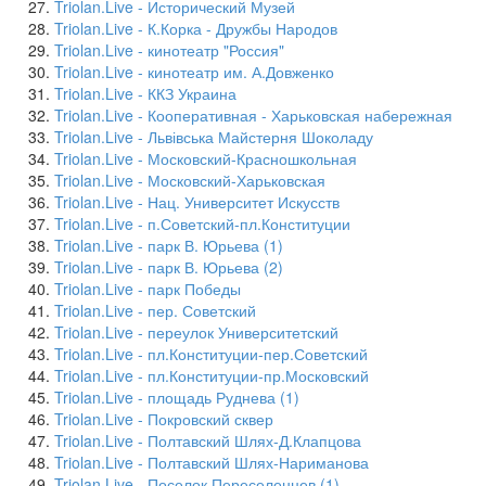
Triolan.Live - Исторический Музей
Triolan.Live - К.Корка - Дружбы Народов
Triolan.Live - кинотеатр "Россия"
Triolan.Live - кинотеатр им. А.Довженко
Triolan.Live - ККЗ Украина
Triolan.Live - Кооперативная - Харьковская набережная
Triolan.Live - Львівська Майстерня Шоколаду
Triolan.Live - Московский-Красношкольная
Triolan.Live - Московский-Харьковская
Triolan.Live - Нац. Университет Искусств
Triolan.Live - п.Советский-пл.Конституции
Triolan.Live - парк В. Юрьева (1)
Triolan.Live - парк В. Юрьева (2)
Triolan.Live - парк Победы
Triolan.Live - пер. Советский
Triolan.Live - переулок Университетский
Triolan.Live - пл.Конституции-пер.Советский
Triolan.Live - пл.Конституции-пр.Московский
Triolan.Live - площадь Руднева (1)
Triolan.Live - Покровский сквер
Triolan.Live - Полтавский Шлях-Д.Клапцова
Triolan.Live - Полтавский Шлях-Нариманова
Triolan.Live - Поселок Переселенцев (1)