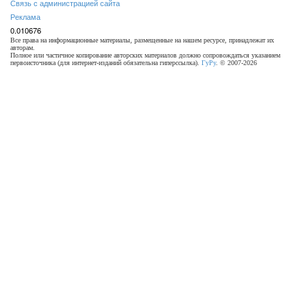
Связь с администрацией сайта
Реклама
0.010676
Все права на информационные материалы, размещенные на нашем ресурсе, принадлежат их
авторам.
Полное или частичное копирование авторских материалов должно сопровождаться указанием
первоисточника (для интернет-изданий обязательна гиперссылка).
ГуРу
. © 2007-2026